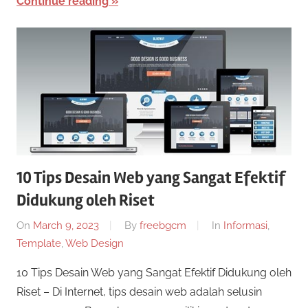
Continue reading
u
n
t
u
k
m
e
m
b
a
10 Tips Desain Web yang Sangat Efektif
n
Didukung oleh Riset
t
u
On
March 9, 2023
By
freebgcm
In
Informasi
,
A
Template
,
Web Design
n
10 Tips Desain Web yang Sangat Efektif Didukung oleh
d
Riset – Di Internet, tips desain web adalah selusin
a