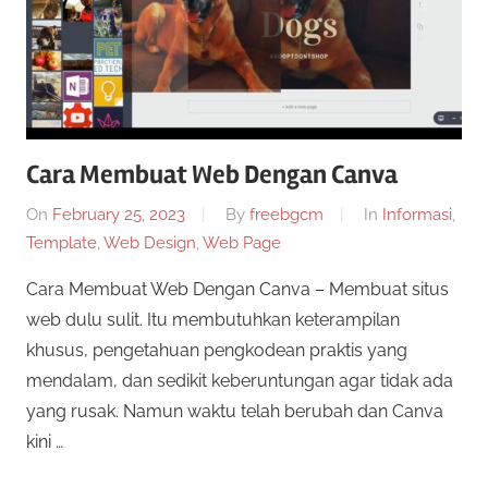
Cara Membuat Web Dengan Canva
On
February 25, 2023
By
freebgcm
In
Informasi
,
Template
,
Web Design
,
Web Page
Cara Membuat Web Dengan Canva – Membuat situs
web dulu sulit. Itu membutuhkan keterampilan
khusus, pengetahuan pengkodean praktis yang
mendalam, dan sedikit keberuntungan agar tidak ada
yang rusak. Namun waktu telah berubah dan Canva
kini …