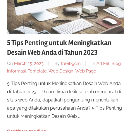
,
A
l
a
t
5 Tips Penting untuk Meningkatkan
d
a
Desain Web Anda di Tahun 2023
n
On
March 15, 2023
By
freebgcm
In
Artikel
,
Blog
,
T
Informasi
,
Template
,
Web Design
,
Web Page
i
p
5 Tips Penting untuk Meningkatkan Desain Web Anda
D
di Tahun 2023 – Dalam lima detik setelah mendarat di
e
situs web Anda, dapatkah pengunjung menentukan
s
apa yang dilakukan perusahaan Anda? 5 Tips Penting
a
untuk Meningkatkan Desain Web …
i
n