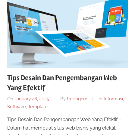
k
n
g
d
r
o
s
u
n
–
d
s
W
G
R
e
Tips Desain Dan Pengembangan Web
A
Yang Efektif
T
b
I
On
January 28, 2025
By
freebgcm
In
Informasi
,
S
P
Software
,
Template
d
a
Tips Desain Dan Pengembangan Web Yang Efektif –
a
n
Dalam hal membuat situs web bisnis yang efektif,
g