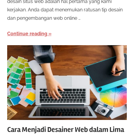
desain situs web adalah hal pertama yang kami
g
a
kerjakan. Anda dapat menemukan ratusan tip desain
m
e
dan pengembangan web online …
b
a
D
Continue reading
r
u
e
n
t
s
u
i
k
h
g
a
l
n
a
m
D
a
Cara Menjadi Desainer Web dalam Lima
n