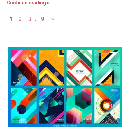
Continue reading
P
Next
1
2
3
9
»
…
Posts
o
s
t
s
n
a
v
i
g