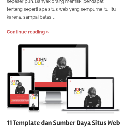
sepeser pun. Banyak orang memiliki pendapat
m
tentang seperti apa situs web yang sempurna itu. Itu
e
m
karena, sampai batas …
b
u
Continue reading
a
t
s
i
t
u
s
w
e
b
y
a
11 Template dan Sumber Daya Situs Web