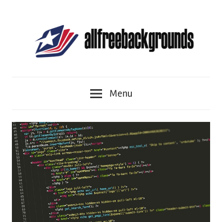
Skip
to
content
A
A
l
Menu
l
l
F
r
l
e
F
e
B
r
a
c
e
k
g