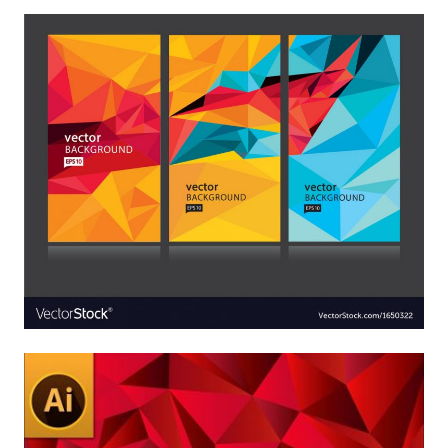
a
t
i
o
n