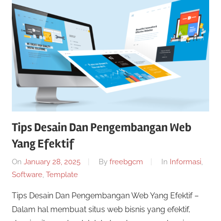
k
n
g
d
r
o
s
u
n
–
d
s
W
G
R
e
Tips Desain Dan Pengembangan Web
A
Yang Efektif
T
b
I
On
January 28, 2025
By
freebgcm
In
Informasi
,
S
P
Software
,
Template
d
a
Tips Desain Dan Pengembangan Web Yang Efektif –
a
n
Dalam hal membuat situs web bisnis yang efektif,
g