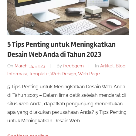
,
A
l
a
t
5 Tips Penting untuk Meningkatkan
d
a
Desain Web Anda di Tahun 2023
n
On
March 15, 2023
By
freebgcm
In
Artikel
,
Blog
,
T
Informasi
,
Template
,
Web Design
,
Web Page
i
p
5 Tips Penting untuk Meningkatkan Desain Web Anda
D
di Tahun 2023 – Dalam lima detik setelah mendarat di
e
situs web Anda, dapatkah pengunjung menentukan
s
apa yang dilakukan perusahaan Anda? 5 Tips Penting
a
untuk Meningkatkan Desain Web …
i
n