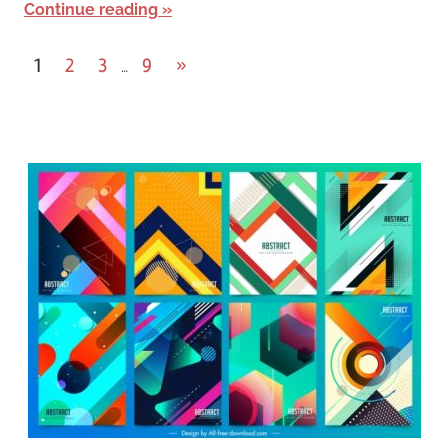
Continue reading
P
Next
1
2
3
9
»
…
Posts
o
s
t
s
n
a
v
i
g