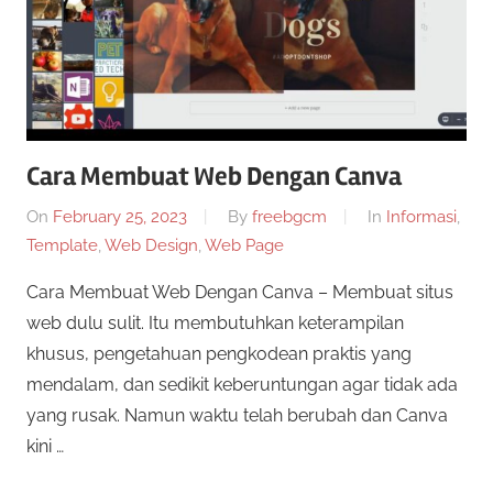
Cara Membuat Web Dengan Canva
On
February 25, 2023
By
freebgcm
In
Informasi
,
Template
,
Web Design
,
Web Page
Cara Membuat Web Dengan Canva – Membuat situs
web dulu sulit. Itu membutuhkan keterampilan
khusus, pengetahuan pengkodean praktis yang
mendalam, dan sedikit keberuntungan agar tidak ada
yang rusak. Namun waktu telah berubah dan Canva
kini …